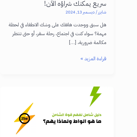
سريع يمكنك شراؤه الآن!
شايزر
/
ديسمبر 13, 2024
هل سبق ووجدت هاتفك على وشك الانطفاء في لحظة
مهمة؟ سواء كنت في اجتماع، رحلة سفر، أو حتى تنتظر
مكالمة ضرورية، […]
تسوق
قراءة المزيد »
بذكاء:
أفضل
باور
بانك
شحن
سريع
يمكنك
شراؤه