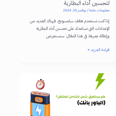
لتحسين أداء البطارية
معلومات عامة
/
نوفمبر 30, 2024
إذا كنت تستخدم هاتف سامسونج، فهناك العديد من
الإعدادات التي تساعدك على تحسين أداء البطارية
وإطالة عمرها. في هذا المقال: سنستعرض
كيفية
قراءة المزيد »
ضبط
إعدادات
بطارية
سامسونج
لتحسين
أداء
البطارية