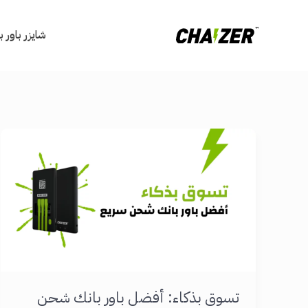
خطي
لى
شايزر باور 
لمحتوى
تسوق بذكاء: أفضل باور بانك شحن