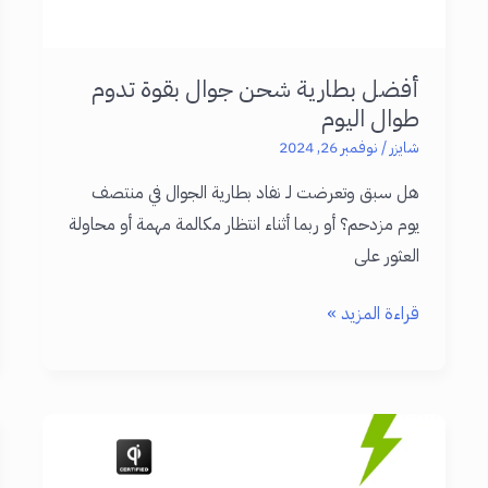
أفضل بطارية شحن جوال بقوة تدوم
طوال اليوم
شايزر
/
نوفمبر 26, 2024
هل سبق وتعرضت لـ نفاد بطارية الجوال في منتصف
يوم مزدحم؟ أو ربما أثناء انتظار مكالمة مهمة أو محاولة
العثور على
أفضل
قراءة المزيد »
بطارية
شحن
جوال
بقوة
تدوم