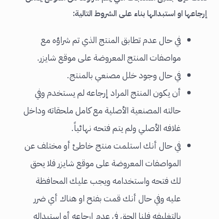
إرجاعها او استبدالها بناء على الشروط التالية:‎
في حال عدم تطابق المنتج الذي تم شراؤه مع
مواصفات المنتج المعروضة على موقع شايزر.
في حال وجود خلل مصنعي بالمنتج.
أن يكون المنتج المراد إرجاعه لم يستخدم وﻓﻲ
ﺣﺎﻟﺘﻪ المصنعية الأصلية مع كامل ملحقاته وداخل
غلافه الأصلي ولم يتم فتحه نهائياً.
في حال أنك استلمت منتج خاطئ أو مختلف عن
المواصفات المعروضة على موقع شايزر فلا يحق
لك فتحه واستخدامه ويجب عليك المحافظة
عليه وفي حال أنك قمت بفتح او هناك أي ضرر
بالتغليفه فلنا الحق في عدم إرجاعه أو استبداله