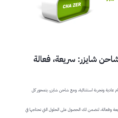
احن شايزر: سريعة، فعالة
ام عادية وتجربة استثنائية، ومع شاحن شايزر، يتمحور كل
ة وفعالة، لنضمن لك الحصول على الحلول التي تحتاجها في