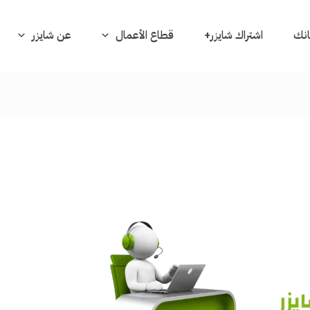
بانك
اشتراك شايزر+
قطاع الأعمال
عن شايزر