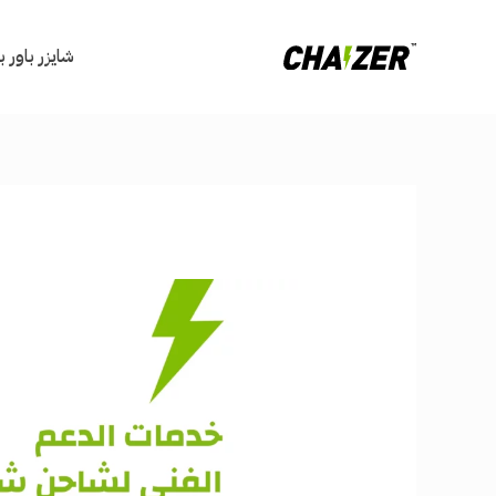
خطي
لى
شايزر باور 
لمحتوى