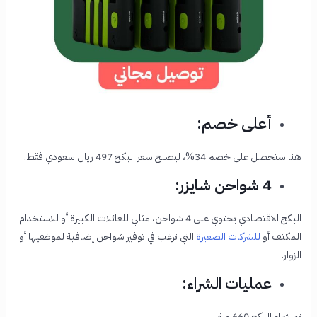
أعلى خصم:
هنا ستحصل على خصم 34%، ليصبح سعر البكج 497 ريال سعودي فقط.
4 شواحن شايزر:
البكج الاقتصادي يحتوي على 4 شواحن، مثالي للعائلات الكبيرة أو للاستخدام
المكثف أو
للشركات الصغيرة
التي ترغب في توفير شواحن إضافية لموظفيها أو
الزوار.
عمليات الشراء:
تم شراء البكج 660 مرة