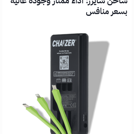
شاحن شايزر: أداء ممتاز وجودة عالية
بسعر منافس