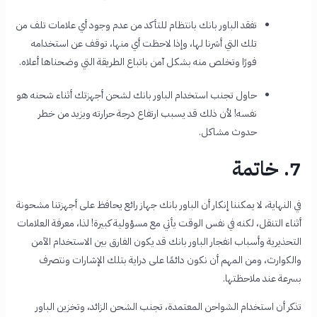
تفقد الباور بانك بانتظام للتأكد من عدم وجود أي علامات تلف من
تلك التي أشرنا لها، وإذا لاحظت أي منها، توقف عن استخدامه
فورًا وتخلص منه بشكل آمن باتباع الطريقة التي وضحناها أعلاه.
حاول تجنب استخدام الباور بانك لشحن أجهزتك أثناء شحنه هو
نفسه! لأن ذلك قد يسبب ارتفاع درجة حرارته ويزيد من خطر
حدوث مشاكل.
7. خاتمة
في النهاية، لا يمكننا إنكار أن الباور بانك جهاز رائع يحافظ على أجهزتنا مشحونة
أثناء التنقل، لكنه في نفس الوقت يأتي مع مسؤولية كبيرة! لذا، معرفة العلامات
التحذيرية وأسباب انفجار الباور بانك قد يكون الفارق بين الاستخدام الآمن
والكوارث، ومن المهم أن نكون دائمًا على دراية بتلك الإشارات ونتصرف
بسرعة عند ملاحظتها.
تذكر أن استخدام الشواحن المعتمدة، تجنب الشحن الزائد، وتخزين الباور