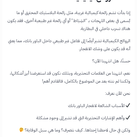
إذا بدأت تشم رائحة كيميائية غريبة، مثل رائحة البلاستيك المحترق أو ما
يُسمى في بعض اللهجات بـ “الشِيَاط” أو أي رائحة غير طبيعية أخرى، فقد يكون
هناك تسرب داخلي في البطارية.
الروائح الكيميائية تشير أيضًا إلى تفاعل غير طبيعي داخل الباور بانك، مما يعني
أنه قد يكون على وشك الانفجار.
حسنًا، هل انتهينا الآن؟
نعم، انتهينا من العلامات التحذيرية، وبذلك نكون قد استعرضنا أبرز أشكالها،
ولكننا لم ننته بعد من الموضوع بالكامل، فالقادم أهم!
نحن الآن نعرف:
الأسباب الشائعة لانفجار الباور بانك
وأهم الإشارات التحذيرية التي قد تشير إلى وجود مشكلة
ولكن في حال لاحظنا إحداها.. كيف نتصرف؟ وما هي سبل الوقاية؟