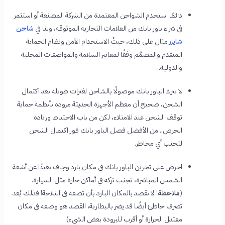
دائمًا استخدم الشواحن المعتمدة من الشركة المصنعة أو استثمر
في شراء باور بانك من العلامات التجارية الموثوقة، ولنا في
شاحن
شايزر
مثال على ذلك، حيثُ الاستخدام الآمن ونظام الحماية
المتقدم والمصمَّم وفقًا لمعايير السلامة والمواصفات المحلية
والدولية.
لا تترك الباور بانك موصولًا بالشاحن لفترات طويلة بعد اكتمال
الشحن، صحيح أن معظم الأجهزة الحديثة مزودة بأنظمة حماية
توقف الشحن عند الامتلاء، لكن من باب الاحتياط وزيادة
الحرص.. من الأفضل فصل الباور بانك فور اكتمال الشحن
لتجنب أي مخاطر.
احرص على تخزين الباور بانك في مكان بارد وجاف بعيدًا عن أشعة
الشمس المباشرة، تجنب تركه في أماكن حارة مثل السيارة.
(
ملاحظة
: لا نقصد بالمكان البارد بأن تضعه في الثلاجة! فذلك يُعد
تصرف خاطئ أيضًا قد يضر بالبطارية، القصد هو وضعه في مكان
معتدل الحرارة أو أقرب للبرودة بعض الشيء)