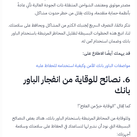
مصدر موثوق ومعتمَد، الشواحن المتنقلة ذات الجودة العالية تأتي عادةً
بأنظمة حماية متقدمة، وذلك يقلل من خطر حدوث مشاكل.
تذكر دائمًا، التصرف السريع يُجَنبك الكثير من المشاكل ويحافظ على سلامتك.
لذا، اتبع هذه الخطوات البسيطة لتقليل المخاطر المرتبطة باستخدام الباور
بانك وضمان استخدام آمن له.
قد يهمك أيضًا الاطلاع على:
مواصفات الباور بانك الآمن وكيفية استخدامه للحفاظ عليه
6. نصائح للوقاية من انفجار الباور
بانك
كما يُقال “الوقاية خيرٌ من العلاج”!
وللوقاية من المخاطر المرتبطة باستخدام الباور بانك، هناك بعض النصائح
البسيطة التي نود أن نشير لها لتساعدك في الحفاظ على سلامتك وسلامة
أجهزتك: