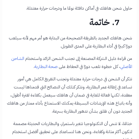
حاول شحن هاتفك في أماكن دافئة نوعًا ما ودرجات حرارة معتدلة.
7. خاتمة
شحن هاتفك الجديد بالطريقة الصحيحة من البداية هو أمر مهم لأنه سيلعب
دورًا كبيرًا في أداء البطارية على المدى الطويل.
من قراءة دليل الشركة المصنعة إلى تجنب الشحن الزائد واستخدام
الشاحن
الأصلي
، كل خطوة تلعب دورًا في الحفاظ على
صحة البطارية
.
تذكر أن الشحن في درجات حرارة معتدلة وتجنب التفريغ الكامل هي أمور
تساعد في إطالة عمر البطارية، وتذكر كذلك أن النصائح التي قدمناها ليست
معقدة، لكنها فعالة للغاية في ضمان أن هاتفك سيعمل بكفاءة لفترة أطول،
وأنه باتباع هذه الإرشادات البسيطة يمكنك الاستمتاع بأداء ممتاز من هاتفك
الجديد دون أن تقلق بشأن تدهور البطارية بسرعة.
ختامًا، لا تنسَ أن التكنولوجيا تتغير باستمرار، والبطاريات الحديثة مصممة
لتكون أكثر متانة وكفاءة، ونحن هنا لنساعدك على تحقيق أفضل استخدام