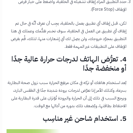
حدد التطبيق المراد إيقاف تشغيله في الخلفية، واضغط على خيار فرض
الإيقاف (Force Stop).
لكن، قبل إيقاف أي تطبيق يعمل بالخلفية، يجِب أن تعرِف أنَّه في حال تم
إيقاف أي تطبيق عن العمل في الخلفية، سوف تخسَر تقدُّمك وعملك في هذا
التطبيق بمجرَّد خروجك، ولن يصِل لك أي إشعارات منها، لذلك، قُم بفرض
الإيقاف على التطبيقات غير المهمة فقط.
4. تعرُّض الهاتف لدرجات حرارة عالية جدًا
أو منخفضة جدًا
يُعد استخدام هاتفك أو تركه في مكان مرتفِع الحرارة سبب نزول صحة البطارية
بسرعة، وكذلك الأمر إذا تعرَّض لدرجات برودة شديدة جدًا في الطقس البارد،
ويرجع السبب في ذلك إلى أن الحرارة والبرودة تُؤثران على قدرة البطارية على
الاحتفاظ بطاقتها، ويُضعف ذلك بدوره من أدائها مع الوقت.
5. استخدام شاحن غير مناسِب