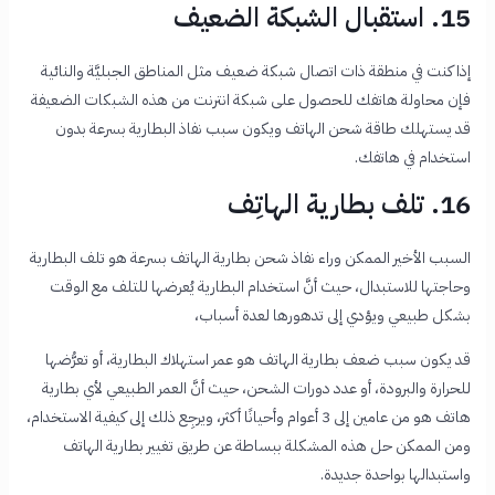
15. استقبال الشبكة الضعيف
إذا كنت في منطقة ذات اتصال شبكة ضعيف مثل المناطق الجبليَّة والنائية
فإن محاولة هاتفك للحصول على شبكة انترنت من هذه الشبكات الضعيفة
قد يستهلك طاقة شحن الهاتف ويكون
سبب نفاذ البطارية بسرعة بدون
استخدام
في هاتفك.
16. تلف بطارية الهاتِف
السبب الأخير الممكن وراء
نفاذ شحن بطارية الهاتف بسرعة
هو تلف البطارية
وحاجتها للاستبدال، حيث أنَّ استخدام البطارية يُعرضها للتلف مع الوقت
بشكل طبيعي ويؤدي إلى تدهورها لعدة أسباب،
قد يكون
سبب ضعف بطارية الهاتف هو
عمر استهلاك البطارية، أو
تعرُّضها
للحرارة والبرودة، أو
عدد دورات الشحن، حيث أنَّ
العمر الطبيعي لأي بطارية
هاتف هو من عامين إلى 3 أعوام وأحيانًا أكثر، ويرجِع ذلك إلى كيفية الاستخدام،
ومن الممكن حل هذه المشكلة ببساطة عن طريق تغيير بطارية الهاتف
واستبدالها بواحدة جديدة.