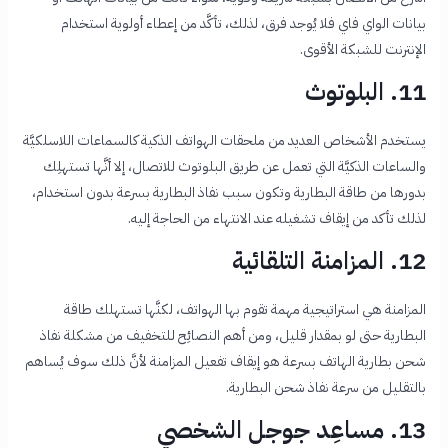
بيانات الواي فاي فلا يُوجد فرق، لذلك، تأكَّد من إعطاء أولوية استخدام
الإنترنت للشبكة الأقوى.
11. البلوتوث
يستخدم الأشخاص العديد من ملحقات الهواتف الذكية كالسماعات اللاسلكيَّة
والساعات الذكيَّة التي تعمل عن طريق البلوتوث للاتصال، إلا أنَّها تستهلِك
بدورها من طاقة البطارية وتكون
سبب نفاذ البطارية بسرعة بدون استخدام،
لذلك تأكد من إيقاف تشغيله عند الانتهاء من الحاجة إليه.
12. المزامنة التلقائية
المزامنة هي استراتيجية مهمة تقوم بها الهواتف، لكنَّها تستهلك طاقة
البطارية حتى لو بمقدار قليل، ومن أهم النصائِح للتخفيف من مشكلة نفاذ
شحن بطارية الهاتف بسرعة هو إيقاف تفعيل المزامنة لأنَّ ذلك سوف يُساهم
بالتقليل من
سرعة نفاذ شحن البطارية.
13. مساعِد جوجل الشخصي