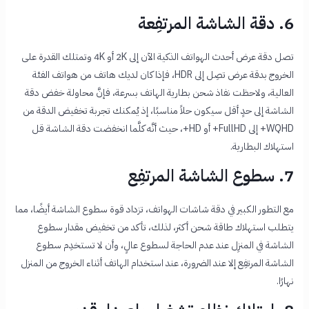
6. دقة الشاشة المرتفِعة
تصل دقة عرض أحدث الهواتف الذكية الآن إلى 2K أو 4K وتمتلك القدرة على
الخروج بدقة عرض تصِل إلى HDR، فإذا كان لديك هاتف من هواتف الفئة
العالية، ولاحظت
نفاذ شحن بطارية الهاتف بسرعة
، فإنَّ محاولة خفض دقة
الشاشة إلى حدٍ أقل سيكون حلاً مناسبًا، إذ يُمكنك تجربة تخفيض الدقة من
WQHD+ إلى FullHD+ أو HD+، حيث أنَّه كلَّما انخفضت دقة الشاشة قل
استهلاك البطارية.
7. سطوع الشاشة المرتفِع
مع التطور الكبير في دقة شاشات الهواتف، تزداد قوة سطوع الشاشة أيضًا، مما
يتطلب استهلاك طاقة شحن أكثر، لذلك، تأكد من تخفيض مقدار سطوع
الشاشة في المنزِل عند عدم الحاجة لسطوع عالٍ، وأن لا تستخدِم سطوع
الشاشة المرتفِع إلا عند الضرورة، عند استخدام الهاتف أثناء الخروج من المنزل
نهارًا.