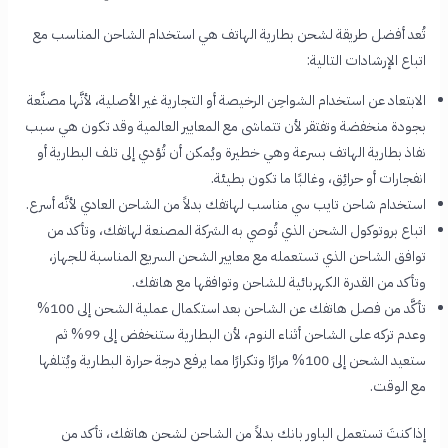
تُعد
أفضل طريقة لشحن بطارية الهاتف
هي استخدام الشاحن المناسب مع
اتباع الإرشادات التالية:
الابتعاد عن استخدام الشواحِن الرخيصة أو التجارية غير الأصلية، لأنَّها مصنَّعة
بجودة منخفضة وتفتقر لأن تتماشى مع المعايير العالمية وقد تكون هي
سبب
نفاذ بطارية الهاتف بسرعة
وهي خطيرة ويُمكن أن تُؤدي إلى تلف البطارية أو
انفجارات أو حرائِق، وغالبًا ما تكون بطيئة.
استخدام شاحن تايب سي مناسب لهاتفك بدلاً من الشاحن العادي لأنَّه
أسرع.
اتباع بروتوكول الشحن الذي تُوصي به الشركة المصنعة لهاتفك، وتأكد من
توافق الشاحن الذي تستعمله مع معايير الشحن السريع المناسبة للجهاز،
وتأكد من القدرة الكهربائية للشاحن وتوافقها مع هاتفك.
تأكَّد من فصل هاتفك عن الشاحن بعد استكمال عملية الشحن إلى 100%
وعدم تركه على الشاحن أثناء النوم، لأن البطارية ستنخفض إلى 99% ثم
ستعيد الشحن إلى 100% مرارًا وتكرارًا مما يرفع درجة حرارة البطارية ويُتلفها
مع الوقت.
إذا كنتَ تستعمل الباور بانك بدلاً من الشاحن لشحن هاتفك، تأكد من