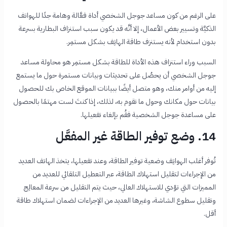
على الرغم من كون مساعد جوجل الشخصي أداة فعَّالة وهامة جدًا للهواتف
الذكيَّة وتسيير بعض الأعمال، إلا أنَّه قد يكون
سبب استنزاف البطارية بسرعة
بدون استخدام لأنه يستنزف طاقة الهاتِف بشكل مستمِر.
السبب وراء استنزاف هذه الأداة للطاقة بشكل مستمِر هو محاولة مساعد
جوجل الشخصي أن يحصُل على تحديثات وبيانات مستمرة حول ما يستمع
إليه من أوامر منك، وهو متصل أيضًا ببيانات الموقع الخاص بك للحصول
بيانات حول مكانك وحول ما تقوم به، لذلك، إذا كنتَ لست مهتمًا بالحصول
على مساعدة جوجل الشخصية فقُم بإلغاء تفعيلها.
14. وضع توفير الطاقة غير المفعَّل
تُوفر أغلب الهواتِف وضعية توفير الطاقة، وعند تفعيلها، يتخذ الهاتف العديد
من الإجراءات لتقليل استهلاك الطاقة، عبر التعطيل التلقائي للعديد من
المميزات التي تؤدي للاستهلاك العالي، حيث يتم التقليل من سرعة المعالِج
وتقليل سطوع الشاشة، وغيرها العديد من الإجراءات لضمان استهلاك طاقة
أقل.