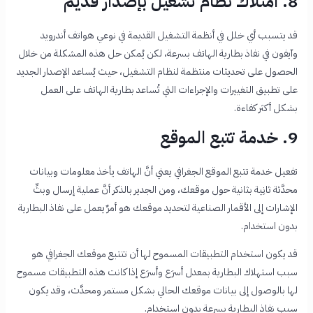
8. امتلاك نظام تشغيل بإصدار قديم
قد يتسبب أي خلل في أنظمة التشغيل القديمة في نوعي هواتف أندرويد
وآيفون في نفاذ بطارية الهاتف بسرعة، لكن يُمكن حل هذه المشكلة من خلال
الحصول على تحديثات منتظمة لنظام التشغيل، حيث يُساعد الإصدار الجديد
على تطبيق التغييرات والإجراءات التي تُساعد بطارية الهاتف على العمل
بشكل أكثر كفاءة.
9. خدمة تتبع الموقع
تفعيل خدمة تتبع الموقع الجغرافي يعني أنَّ الهاتف يأخذ معلومات وبيانات
محدَّثة ثانِية بثانية حول موقعك، ومن الجدير بالذكر أنَّ عملية إرسال وبثِّ
الإشارات إلى الأقمار الصناعية لتحديد موقعك هو أمرٌ يعمل على نفاذ البطارية
بدون استخدام.
قد يكون استخدام التطبيقات المسموح لها أن تتتبع موقعك الجغرافي هو
سبب استهلاك البطارية
بمعدل أسرَع وأسرَع إذا كانت هذه التطبيقات مسموح
لها بالوصول إلى بيانات موقعك الحالي بشكل مستمر ومحدَّث، وقد يكون
سبب نفاذ البطارية بسرعة بدون استخدام.