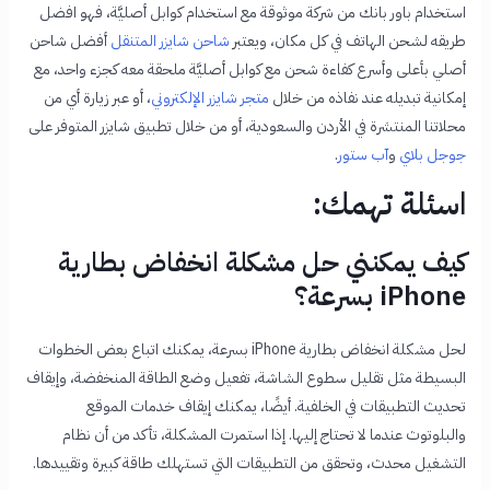
استخدام باور بانك من شركة موثوقة مع استخدام كوابل أصليَّة، فهو
افضل
طريقه لشحن الهاتف
في كل مكان، ويعتبر
شاحن شايزر المتنقل
أفضل شاحن
أصلي بأعلى وأسرع كفاءة شحن مع كوابل أصليَّة ملحقة معه كجزء واحد، مع
إمكانية تبديله عند نفاذه من خلال
متجر شايزر الإلكتروني
، أو عبر زيارة أي من
محلاتنا المنتشرة في الأردن والسعودية، أو من خلال تطبيق شايزر المتوفر على
جوجل بلاي
و
آب ستور
.
اسئلة تهمك:
كيف يمكنني حل مشكلة انخفاض بطارية
iPhone بسرعة؟
لحل مشكلة انخفاض بطارية iPhone بسرعة، يمكنك اتباع بعض الخطوات
البسيطة مثل تقليل سطوع الشاشة، تفعيل وضع الطاقة المنخفضة، وإيقاف
تحديث التطبيقات في الخلفية. أيضًا، يمكنك إيقاف خدمات الموقع
والبلوتوث عندما لا تحتاج إليها. إذا استمرت المشكلة، تأكد من أن نظام
التشغيل محدث، وتحقق من التطبيقات التي تستهلك طاقة كبيرة وتقييدها.