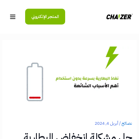
خطي
لى
المتجر الإلكتروني
لمحتوى
Main
Menu
نصائح
/
أبريل 4, 2024
حل مشكلة انخفاض البطارية