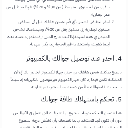
بالقرب من المستوى المتوسط ( بين 30% و 70%)؛ فهذا سيطيل من
عمر البطارية.
احذر انخفاض الشحن، أي قُم ب
شحن هاتفك قبل أن ينخفض
مستوى البطارية إلى مستوى يقل عن 20%، وسيساعدك الشاحن
المتبدل في هذه المهمة إذا كنت خارج المنزل؛ إذ بمقدورك حمله معك
أينما ذهبت، واستخدامه فور الحاجة إليه بكل سهولة.
4. احذر عند توصيل جوالك بالكمبيوتر
بالطبع يمكنك شحن هاتفك من خلال جهاز الكمبيوتر الخاص بك! إلا أن
المشكلة تكمن فيما إذا كان جهاز الكمبيوتر غير موصول بالكهرباء؛ إذ سيبدأ
بسحب طاقة جوالك بدلاً من شحنه، مما سيضر بعمر بطاريته.
5. تحكم باستهلاك طاقة جوالك
هذا يتضمن التحكم بدرجة السطوع، والتطبيقات التي تعمل في الكواليس
دون أن تكون قيد الاستخدام، لذا ننصحك بأن تخفّض درجة السطوع
الخاصة بجوالك إلى درجة مريحة لعينيك، وإغلاق جميع التطبيقات فور