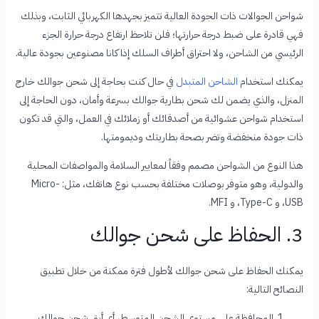
شواحن الجوالات ذات الجودة العالية تتميز بجهدها الكهربائي الثابت، وبذلك
فهي قادرة على ضبط درجة حرارتها؛ فلن تلاحظ ارتفاع درجة حرارة الجزء
الرئيسي من الشاحن، ولا احتراق أطراف السلك إذا كانا مصنوعين بجودة عالية.
يمكنك استخدام
الشاحن المتبدل
في حال كنت بحاجة إلى شحن جوالك خارج
المنزل، والذي يضمن لك شحن بطارية جوالك بسرعة وأمان، دون الحاجة إلى
استخدام شواحن عشوائية من أصدقائك أو زملائك في العمل، والتي قد تكون
ذات جودة منخفضة وتضر بصحة بطاريتك وديمومتها.
هذا النوع من الشواحن مصمم وفقاً لمعايير السلامة والمواصفات المحلية
والدولية، وهو متوفر بوصلات مختلفة بحسب نوع هاتفك، مثل: Micro-
USB، و Type-C، و MFI.
3. الحفاظ على شحن جوالك
يمكنك الحفاظ على شحن جوالك لأطول فترة ممكنة من خلال تطبيق
النصائح التالية:
المحافظة على مستوى الشحن المتوسط،
أي أبقِ شحن جوالك