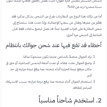
للشحن المستمر لتعيش فترة أطول؛ حيث تعمل بأقصى طاقتها عندما تكون
نسبة شحنها تزيد عن 50%.
أما عن تركك هذا النوع من البطاريات يفرغ من الشحن بشكل متكرر؛ فقد
يقصّر من عمرها ويقلل من سعتها الإجمالية. وإذا حدث هذا، ستحتاج إلى
شحن البطارية على فترات قصيرة جداً؛ قد تصل لبضع ساعات فقط قبل
الحاجة إلى الشحن مرة أخرى.
أخطاء قد تقع فيها عند شحن جوالك بانتظام
ترك الجوال متصلاً بالشاحن عندما يكون مشحونًا تمامًا.
وضع الجوال تحت غطاء، أو تحت أشعة الشمس المباشرة، أو حتى في
مكان مرتفع درجة الحرارة أثناء شحنه؛ مما يرفع درجة حرارته إلى حد
كبير.
استخدام الجوال أثناء شحنه؛ مما يرفع درجة حرارته؛ بسبب الاستهلاك
المباشر للطاقة.
2. استخدم شاحناً مناسباً